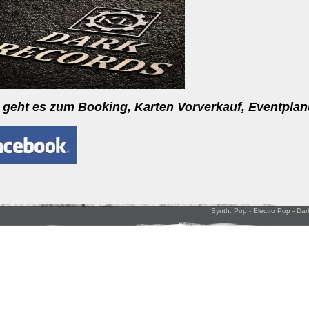
 geht es zum Booking, Karten Vorverkauf, Eventpla
Synth. Pop - Electro Pop - Dark