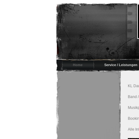
Home
Service / Leistungen
KL Da
Band /
Musikp
Booki
Alle I