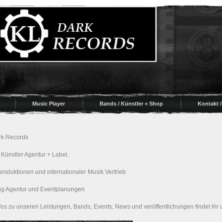
Music Player
Bands / Künstler + Shop
Kontakt 
rk Records
 Künstler Agentur + Label.
roduktionen und internationaler Musik Vertrieb
ng Agentur und Eventplanungen
nfos zu unseren Leistungen, Bands, Events, News und veröffentlichungen findet ihr 