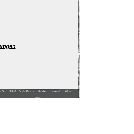
nungen
 Pop, EBM - Dark Electro - Gothic - Industrial - Wave